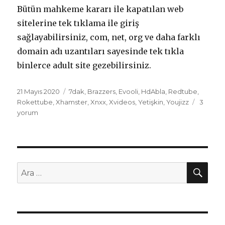
Bütün mahkeme kararı ile kapatılan web
sitelerine tek tıklama ile giriş
sağlayabilirsiniz, com, net, org ve daha farklı
domain adı uzantıları sayesinde tek tıkla
binlerce adult site gezebilirsiniz.
Yayın
21 Mayıs 2020
Kategoriler
7dak
,
Brazzers
,
Evooli
,
HdAbla
,
Redtube
,
tarihi
Rokettube
,
Xhamster
,
Xnxx
,
Xvideos
,
Yetişkin
,
Youjizz
Dünyac
3
yorum
Ünlü
Yasaklı
Sitelere
Giriş
için
AR
Ara: