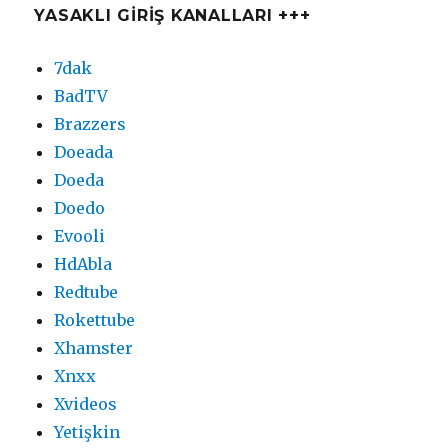
YASAKLI GİRİŞ KANALLARI +++
7dak
BadTV
Brazzers
Doeada
Doeda
Doedo
Evooli
HdAbla
Redtube
Rokettube
Xhamster
Xnxx
Xvideos
Yetişkin